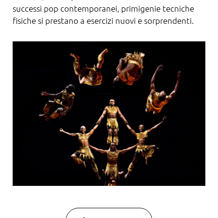
successi pop contemporanei, primigenie tecniche
fisiche si prestano a esercizi nuovi e sorprendenti.